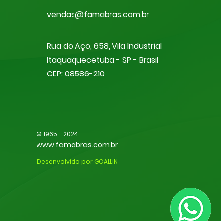
v
endas
@famabras.co
m.br
Ru
a do Aço, 658, Vila Industrial
Itaquaquecetuba - SP - Brasil
CEP: 08586
-2
10
© 1965 - 2024
www.famabras.com.br
Desenvolvido por GOALLiN